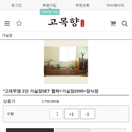
로그인
회원가입
주문조회
마이페이지
2,000원 적립
거실장
*고재무명 2단 거실장SET 협탁+거실장2000+장식장
상품가
2,700,000
원
수량
+1
-1