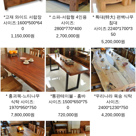
*고재 와이드 서랍장
* 소파-서랍형 4인용
* 특대(特大) 편백나무
사이즈:1600*500*64
사이즈:
침대
0
2800*770*400
사이즈:2240*1700*3
50
1,150,000원
2,700,000원
5,200,000원
* 홍괴목-느티나무
*통판테이블 - 홈바
*우리나라 육송 식탁
식탁 사이즈:
사이즈:1500*650*75
사이즈:
1970*950*750
0
2400*1230*750
7,800,000원
720,000원
4,200,000원