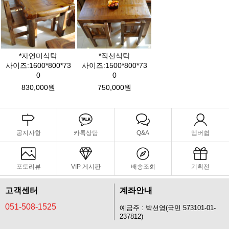
*자연미식탁
*직선식탁
사이즈:1600*800*73
사이즈:1500*800*73
0
0
830,000원
750,000원
공지사항
카톡상담
Q&A
멤버쉽
포토리뷰
VIP 게시판
배송조회
기획전
고객센터
계좌안내
051-508-1525
예금주 : 박선영(국민 573101-01-
237812)