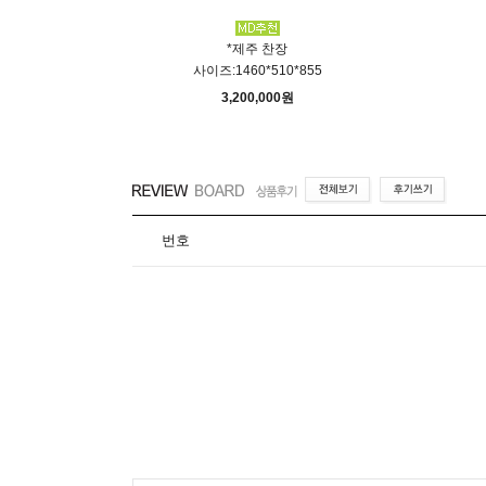
*제주 찬장
식장
사이즈:1460*510*855
3,200,000원
번호