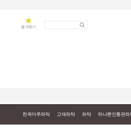
즐겨찾기
한옥마루좌탁
고재좌탁
좌탁
하나뿐인통판좌