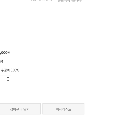
HOME
>
식탁
> * 통판식탁-철재다리
사이즈: 1600*750*730
,000
원
향
 수공예 100%
장바구니 담기
위시리스트