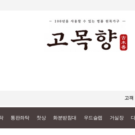
고객
탁
통판좌탁
찻상
화분받침대
우드슬랩
거실장