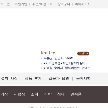
로그인
회원가입
주문/배송조회
장바구니
마이페이지
Notice
더보기+
무통장 입금시 5%DC
★카드영수증★확인/출력하실때~
★ 8월 무이자 할부이벤트 안내^
 설치 사진
상품 후기
질문과 답변
공지사항
다기장
서랍장
소파
식탁
침대
민속품