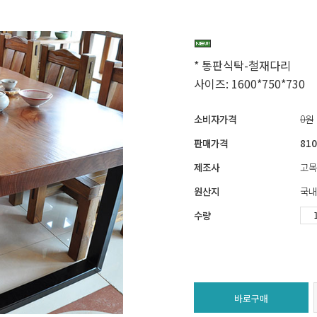
* 통판식탁-철재다리
사이즈: 1600*750*730
소비자가격
0원
판매가격
810
제조사
고목
원산지
국내
수량
바로구매