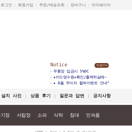
로그인
회원가입
주문/배송조회
장바구니
마이페이지
Notice
더보기+
무통장 입금시 5%DC
★카드영수증★확인/출력하실때~
★ 8월 무이자 할부이벤트 안내^
 설치 사진
상품 후기
질문과 답변
공지사항
다기장
서랍장
소파
식탁
침대
민속품