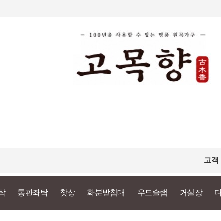
고객
탁
통판좌탁
찻상
화분받침대
우드슬랩
거실장