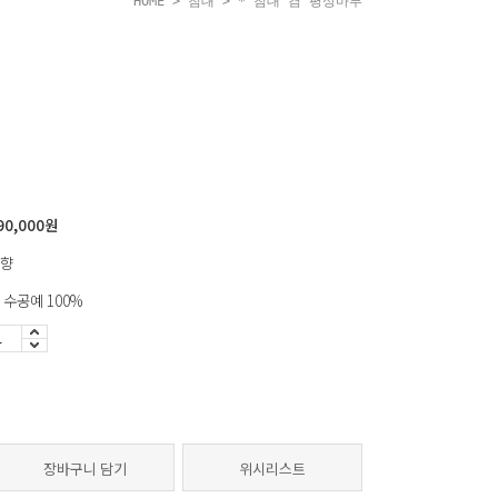
HOME
>
침대
> * 침대 겸 평상마루
사이즈: 2000*1000*400
90,000
원
향
 수공예 100%
장바구니 담기
위시리스트