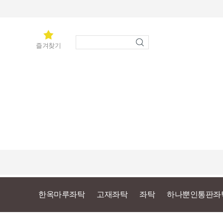
즐겨찾기
한옥마루좌탁
고재좌탁
좌탁
하나뿐인통판좌