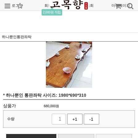
로그인
회원가입
주문조회
마이페이지
2,000원 적립
하나뿐인통판좌탁
* 하나뿐인 통판좌탁 사이즈: 1980*690*310
상품가
680,000
원
수량
+1
-1