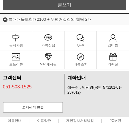
글쓰기
특대대들보침대2100 + 무명거실장의 협탁 2개
공지사항
카톡상담
Q&A
멤버쉽
포토리뷰
VIP 게시판
배송조회
기획전
고객센터
계좌안내
051-508-1525
예금주 : 박선영(국민 573101-01-
237812)
고객센터 연결
이용안내
이용약관
개인정보처리방침
PC버전