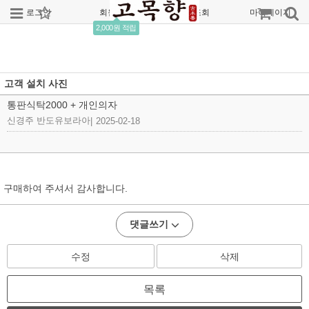
로그인
회원가입
주문조회
마이페이지
2,000원 적립
고객 설치 사진
통판식탁2000 + 개인의자
신경주 반도유보라아
|
2025-02-18
구매하여 주셔서 감사합니다.
댓글쓰기
수정
삭제
목록