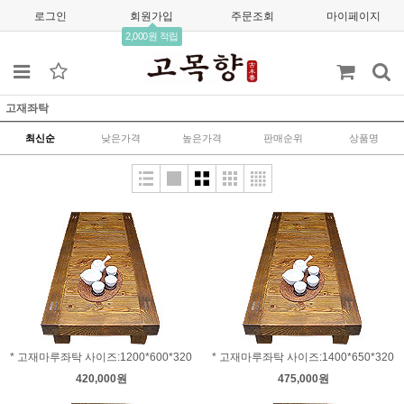
로그인
회원가입
주문조회
마이페이지
2,000원 적립
고재좌탁
최신순
낮은가격
높은가격
판매순위
상품명
* 고재마루좌탁 사이즈:1200*600*320
* 고재마루좌탁 사이즈:1400*650*320
420,000원
475,000원