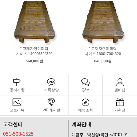
* 고재자연미좌탁
* 고재자연미좌탁
사이즈:1400*650*320
사이즈:1600*700*320
560,000원
640,000원
공지사항
카톡상담
Q&A
멤버쉽
포토리뷰
VIP 게시판
배송조회
기획전
고객센터
계좌안내
051-508-1525
예금주 : 박선영(국민 573101-01-