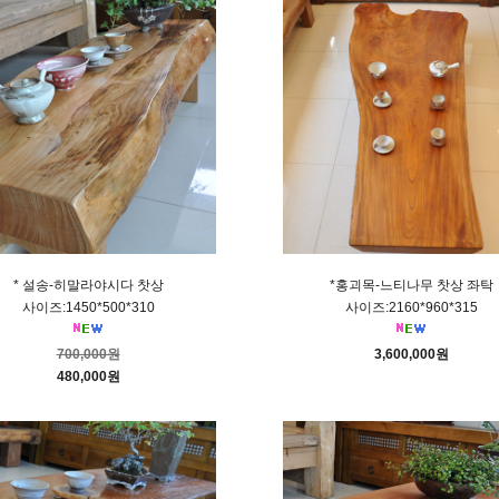
* 설송-히말라야시다 찻상
*홍괴목-느티나무 찻상 좌탁
사이즈:1450*500*310
사이즈:2160*960*315
700,000원
3,600,000원
480,000원