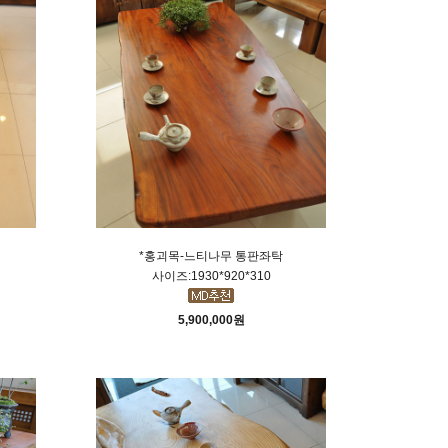
*홍괴목-느티나무 통판좌탁
사이즈:1930*920*310
5,900,000원