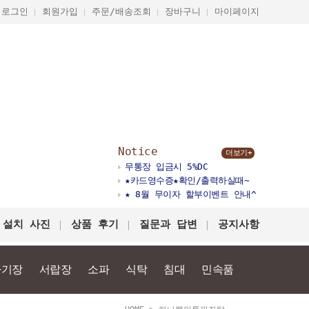
로그인
회원가입
주문/배송조회
장바구니
마이페이지
Notice
더보기+
무통장 입금시 5%DC
★카드영수증★확인/출력하실때~
★ 8월 무이자 할부이벤트 안내^
 설치 사진
상품 후기
질문과 답변
공지사항
다기장
서랍장
소파
식탁
침대
민속품