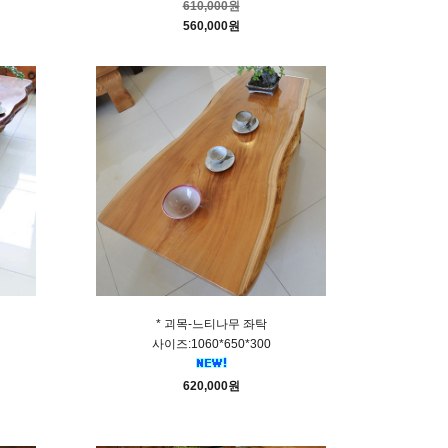
610,000원
560,000원
* 괴목-느티나무 좌탁
사이즈:1060*650*300
620,000원