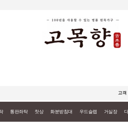
고객
탁
통판좌탁
찻상
화분받침대
우드슬랩
거실장