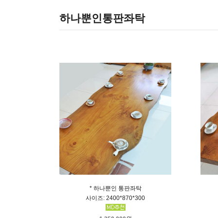
기타
하나뿐인통판좌탁
* 하나뿐인 통판좌탁
사이즈: 2400*870*300