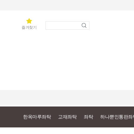
즐겨찾기
한옥마루좌탁
고재좌탁
좌탁
하나뿐인통판좌