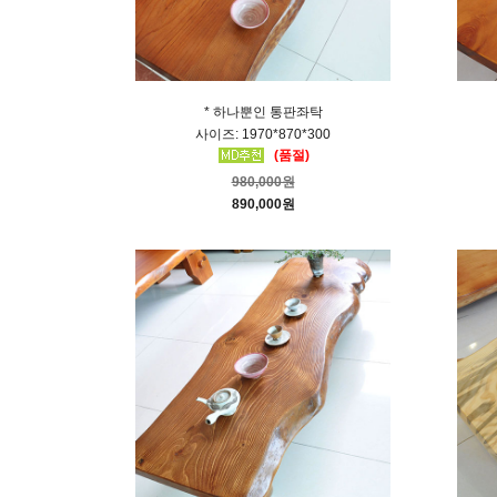
* 하나뿐인 통판좌탁
사이즈: 1970*870*300
(품절)
980,000원
890,000원